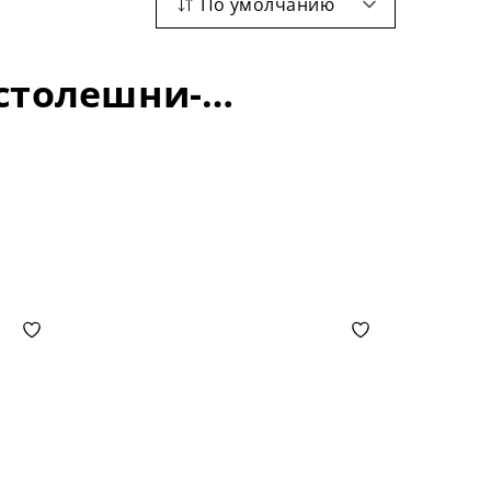
По умолчанию
Барные столы: материал -керамика; длина столешни-1100+300 мм;