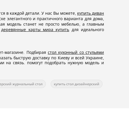
ся в каждой детали. У нас Вы можете,
купить диван
ке элегантного и практичного варианта для дома,
кая модель станет не просто мебелью, а главным
м
деревянные карты мира купить
для идеального
ет-магазине. Подбирая
стол кухонный со стульями
казать быструю доставку по Киеву и всей Украине,
и на связь. помогут подобрать нужную модель и
ерский журнальный стол
купить стол дизайнерский