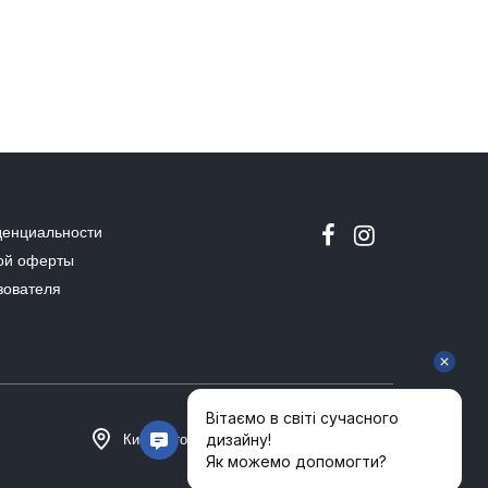
денциальности
ой оферты
зователя
Киев, Столичное шоссе 101, Домосфера