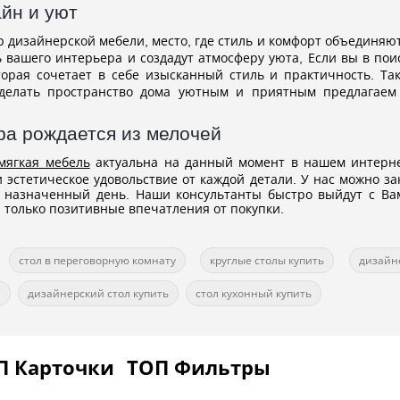
йн и уют
 дизайнерской мебели, место, где стиль и комфорт объединяют
вашего интерьера и создадут атмосферу уюта, Если вы в поис
орая сочетает в себе изысканный стиль и практичность. Та
сделать пространство дома уютным и приятным предлагае
а рождается из мелочей
мягкая мебель
актуальна на данный момент в нашем интерн
 эстетическое удовольствие от каждой детали. У нас можно за
 назначенный день. Наши консультанты быстро выйдут с Вам
 только позитивные впечатления от покупки.
стол в переговорную комнату
круглые столы купить
дизайн
й
дизайнерский стол купить
стол кухонный купить
П Карточки
ТОП Фильтры