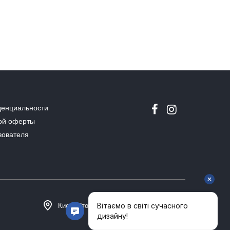
денциальности
ой оферты
зователя
Киев, Столичное шоссе 101, Домосфера