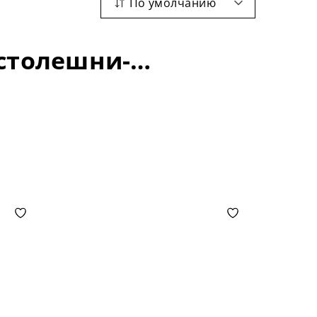
По умолчанию
Барные столы: материал -керамика; длина столешни-1500+400 мм;