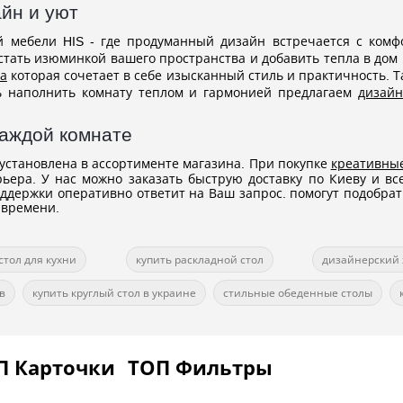
йн и уют
й мебели HIS - где продуманный дизайн встречается с ком
тать изюминкой вашего пространства и добавить тепла в дом
а
которая сочетает в себе изысканный стиль и практичность. Т
ь наполнить комнату теплом и гармонией предлагаем
дизайн
каждой комнате
установлена в ассортименте магазина. При покупке
креативные
ьера. У нас можно заказать быструю доставку по Киеву и в
оддержки оперативно ответит на Ваш запрос. помогут подобрат
 времени.
стол для кухни
купить раскладной стол
дизайнерский
в
купить круглый стол в украине
стильные обеденные столы
П Карточки
ТОП Фильтры