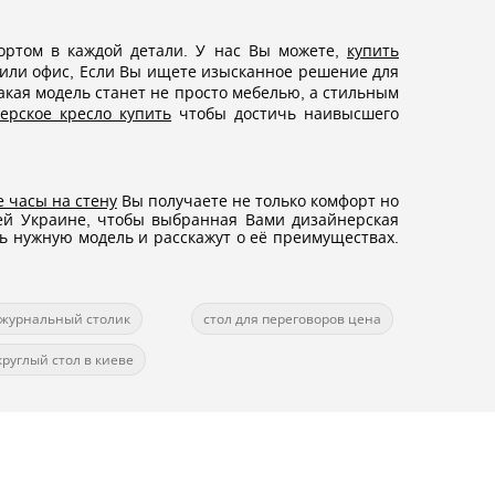
фортом в каждой детали. У нас Вы можете,
купить
 или офис, Если Вы ищете изысканное решение для
акая модель станет не просто мебелью, а стильным
ерское кресло купить
чтобы достичь наивысшего
 часы на стену
Вы получаете не только комфорт но
сей Украине, чтобы выбранная Вами дизайнерская
ь нужную модель и расскажут о её преимуществах.
 журнальный столик
стол для переговоров цена
круглый стол в киеве