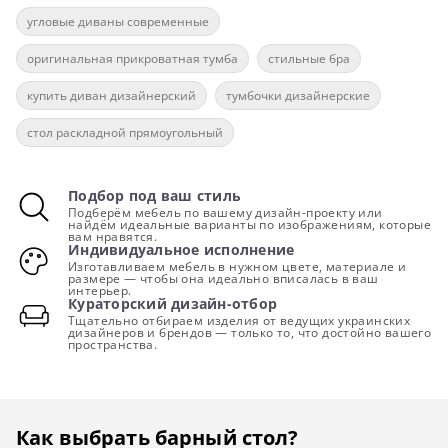
угловые диваны современные
оригинальная прикроватная тумба
стильные бра
купить диван дизайнерский
тумбочки дизайнерские
стол раскладной прямоугольный
Подбор под ваш стиль
Подберём мебель по вашему дизайн-проекту или
найдём идеальные варианты по изображениям, которые
вам нравятся.
Индивидуальное исполнение
Изготавливаем мебель в нужном цвете, материале и
размере — чтобы она идеально вписалась в ваш
интерьер.
Кураторский дизайн-отбор
Тщательно отбираем изделия от ведущих украинских
дизайнеров и брендов — только то, что достойно вашего
пространства.
Как выбрать барный стол?