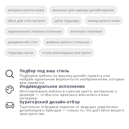
матрасы купить киев
вешалки для одежды дизайнерские
обои для стен каталог
цена торшеры
комод купить киев
журнальные столики стильные
элитные стеллажи
раздвижной стол
диваны купить стильные
торшеры цены
столы раскладные для кухни
Подбор под ваш стиль
Подберём мебель по вашему дизайн-проекту или
найдём идеальные варианты по изображениям, которые
вам нравятся.
Индивидуальное исполнение
Изготавливаем мебель в нужном цвете, материале и
размере — чтобы она идеально вписалась в ваш
интерьер.
Кураторский дизайн-отбор
Тщательно отбираем изделия от ведущих украинских
дизайнеров и брендов — только то, что достойно вашего
пространства.