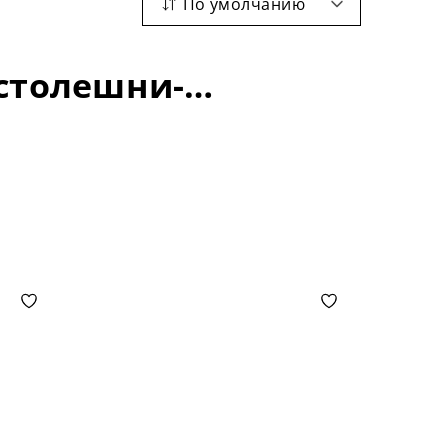
По умолчанию
Барные столы: материал -керамика; длина столешни-1600+400 мм;