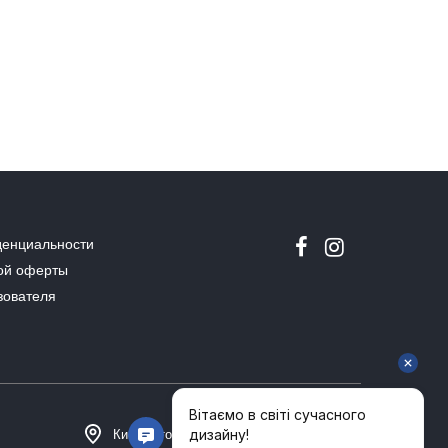
денциальности
ой оферты
зователя
Киев, Столичное шоссе 101, Домосфера