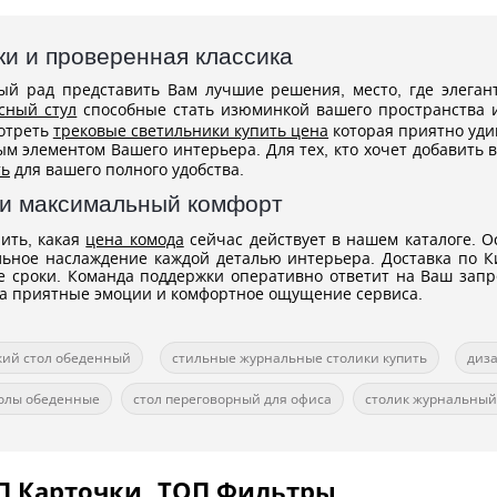
и и проверенная классика
ый рад представить Вам лучшие решения, место, где элеган
сный стул
способные стать изюминкой вашего пространства и
мотреть
трековые светильники купить цена
которая приятно уди
ым элементом Вашего интерьера. Для тех, кто хочет добавить 
ть
для вашего полного удобства.
 и максимальный комфорт
ить, какая
цена комода
сейчас действует в нашем каталоге. 
альное наслаждение каждой деталью интерьера. Доставка по Ки
е сроки. Команда поддержки оперативно ответит на Ваш запр
а приятные эмоции и комфортное ощущение сервиса.
кий стол обеденный
стильные журнальные столики купить
диз
толы обеденные
стол переговорный для офиса
столик журнальный
П Карточки
ТОП Фильтры