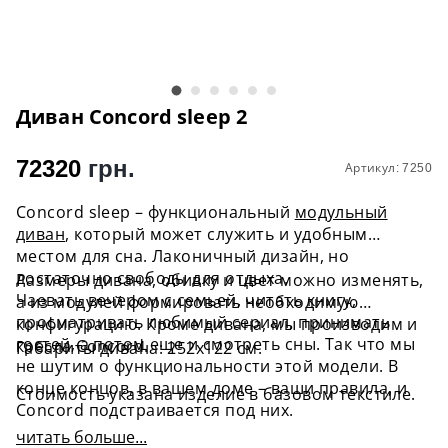
Диван Concord sleep 2
72320
грн.
Артикул: 7250
Concord sleep – функциональный
модульный
диван
, который может служить и удобным
местом для сна. Лаконичный дизайн, но
достаточно свободы для отдыха.
Размеры дивана, обивку и цвет можно изменять,
Чаевать вечером с семьей, читать книгу,
а из модулей формировать необходимую
просматривать любимый сериал, принимать
конфигурацию. Кроме дивана, мы производим и
гостей, а потом еще и смотреть сны. Так что мы
кресла Concord.
Габариты дивана: 252х122 см.
не шутим о функциональности этой модели. В
конце концов, в вашем доме – ваши правила, и
Стоимость указана изделие в базовом текстиле.
Concord подстраивается под них.
читать больше...