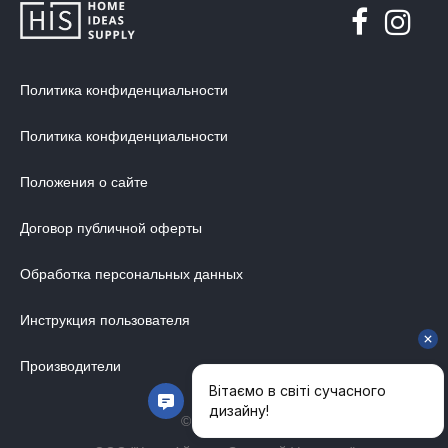
МЯГКАЯ МЕБЕЛЬ
ХРАНЕНИЕ
ДИЗАЙНЕРСКИЕ СТОЛЫ
Политика конфиденциальности
ДЕКОР ДЛЯ ДОМА
Политика конфиденциальности
СТУЛЬЯ
МЕБЕЛЬ В ДЕТСКУЮ
Положения о сайте
ВАННАЯ КОМНАТА
Договор публичной оферты
ОСВЕЩЕНИЕ ДЛЯ ИНТЕРЬЕРА
Обработка персональных данных
ОБОИ ДЛЯ СТЕН
СТЕНОВЫЕ ПАНЕЛИ
Инструкция пользователя
КОВРЫ
Производители
МАТРАС
МЕБЕЛЬ ДЛЯ ОФИСА
© 2014-2026