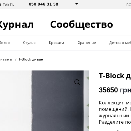
050 046 31 38
В
ОНТАКТЫ
Журнал
Сообщество
Декор
Стулья
Кровати
Хранение
Детская ме
диваны
T-Block диван
T-Block 
35650
грн
Коллекция м
помещений. 
журнальный с
Разделите п
направляйте 