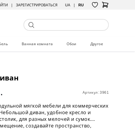
ОЙТИ
ЗАРЕГИСТРИРОВАТЬСЯ
UA
RU
бель
Ванная комната
Обои
Другое
диван
.
Артикул: 3961
одульной мягкой мебели для коммерческих
Небольшой диван, удобное кресло и
толик, для разных мелочей и сумок.
омещение, создавайте пространство,
поток людей. Мебель модульная, вы