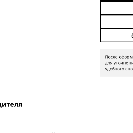
После оформ
для уточнени
удобного сп
дителя