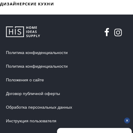
МЯГКАЯ МЕБЕЛЬ
ХРАНЕНИЕ
ДИЗАЙНЕРСКИЕ СТОЛЫ
ДЕКОР ДЛЯ ДОМА
СТУЛЬЯ
Политика конфиденциальности
МЕБЕЛЬ В ДЕТСКУЮ
ВАННАЯ КОМНАТА
Политика конфиденциальности
ОСВЕЩЕНИЕ ДЛЯ ИНТЕРЬЕРА
Положения о сайте
ОБОИ ДЛЯ СТЕН
СТЕНОВЫЕ ПАНЕЛИ
Договор публичной оферты
КОВРЫ
Обработка персональных данных
МАТРАС
Инструкция пользователя
МЕБЕЛЬ ДЛЯ ОФИСА
УЛИЧНАЯ МЕБЕЛЬ