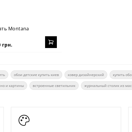
ать Montana
 грн.
ить
обои детские купить киев
ковер дизайнерский
купить обо
но и картины
встроенные светильник
журнальный столик из мас