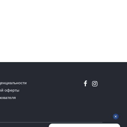
денциальности
ой оферты
зователя