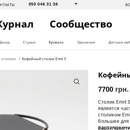
050 046 31 38
В
ОНТАКТЫ
Журнал
Сообщество
Декор
Стулья
Кровати
Хранение
Детская ме
 столики
Кофейный столик Emit S
Кофейны
7700
грн.
Столик Emit 
является час
столиком Emi
большее для 
расположени
Характерист