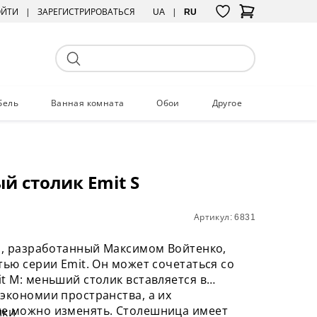
ОЙТИ
ЗАРЕГИСТРИРОВАТЬСЯ
UA
RU
бель
Ванная комната
Обои
Другое
й столик Emit S
Артикул: 6831
S, разработанный Максимом Войтенко,
тью серии Emit. Он может сочетаться со
t M: меньший столик вставляется в
экономии пространства, а их
е можно изменять. Столешница имеет
ики