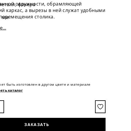
анной окружности, обрамляющей
металл, фанера
й каркас, а вырезы в ней служат удобными
 перемещения столика.
0 мм
мм
...
 мм
лешницы – 25 мм
аксим Войтенко
жет быть изготовлен в другом цвете и материале
еть каталог
ЗАКАЗАТЬ