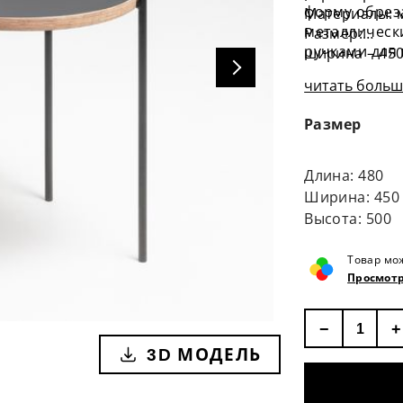
форму обрез
Материалы: 
металлически
Размер:
ручками для
ширина – 45
длина – 480 
читать больше
высота – 500
толщина сто
Размер
Дизайнер: М
Длина: 480
Ширина: 450
Высота: 500
Товар мо
Просмотр
−
+
3D МОДЕЛЬ