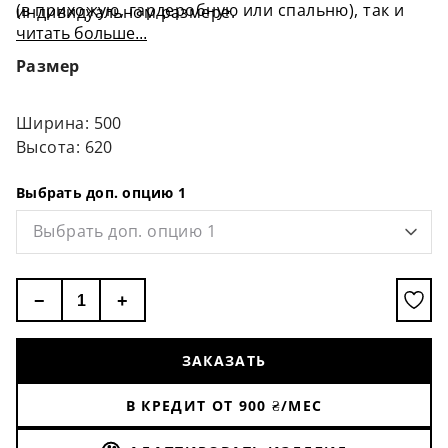
(в прихожую, гардеробную или спальню), так и
индивидуальном размере.
для коммерческих помещений (фой отеля, зал
читать больше...
ресторана или кафе, примерочная магазина,
Размер
лобби отеля, вестибюль театра, приемная
заведения, переодевание в спортзале).
Необычная форма – необычные впечатления!
Ширина: 500
Высота: 620
Выбрать доп. опцию 1
Выбрать доп. опцию 1
−
+
ЗАКАЗАТЬ
В КРЕДИТ ОТ
900
₴/МЕС