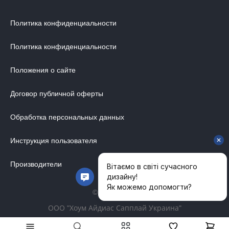
ДИЗАЙНЕРСКИЕ СТОЛЫ
Политика конфиденциальности
ДЕКОР ДЛЯ ДОМА
Политика конфиденциальности
СТУЛЬЯ
МЕБЕЛЬ В ДЕТСКУЮ
Положения о сайте
ВАННАЯ КОМНАТА
Договор публичной оферты
ОСВЕЩЕНИЕ ДЛЯ ИНТЕРЬЕРА
Обработка персональных данных
ОБОИ ДЛЯ СТЕН
СТЕНОВЫЕ ПАНЕЛИ
Инструкция пользователя
КОВРЫ
Производители
МАТРАС
МЕБЕЛЬ ДЛЯ ОФИСА
© 2014-2026
УЛИЧНАЯ МЕБЕЛЬ
ООО "Хоум Айдиас Сапплай Украина"
АКУСТИЧЕСКИЕ ПЕРЕГОРОДКИ