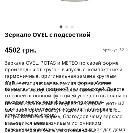
Зеркало OVEL с подсветкой
4502
грн.
Артикул: 6211
Зеркала OVEL, POTAS и METEO по своей форме
производны от круга – выпуклые, компактные и
гармоничные, оригинальная замена круглым
зеркалам. Прекрасно смотрят как в ванной
OVEL – статическая выпуклая форма, более
комнате, так и в гостиной или прихожей. Вместе
близкая к овалу, силуэт более симметричный.
со своей основной функцией успешно выполняют
декоративную, ведь фоновая подсветка
Нежная, фоновая LED подсветка создает уютный
выигрышно подчеркивает их нетривиальную
световой ореол вокруг изделия, повторяя его
естественную форму.
нетривиальную форму, благодаря чему зеркало
становится ненавязчивым источником
Размер: 620x500
освещения в помещении. Подходит как для дома
Зеркало может быть изготовлено в