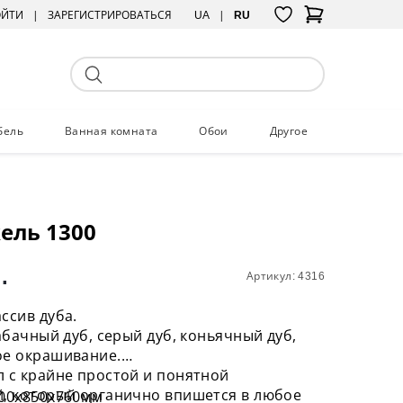
ОЙТИ
ЗАРЕГИСТРИРОВАТЬСЯ
UA
RU
бель
Ванная комната
Обои
Другое
ель 1300
.
Артикул: 4316
ссив дуба.
табачный дуб, серый дуб, коньячный дуб,
ое окрашивание.
 с крайне простой и понятной
й, который органично впишется в любое
300х850х760мм