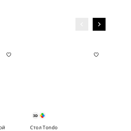
ой
Стол Tondo
Стол