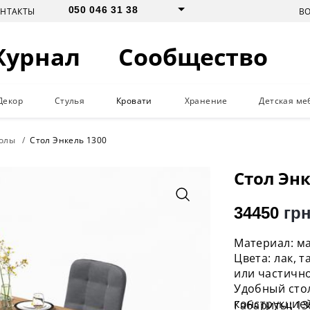
050 046 31 38
В
ОНТАКТЫ
Журнал
Сообщество
Декор
Стулья
Кровати
Хранение
Детская ме
толы
Стол Энкель 1300
Стол Энк
34450
грн
Материал: ма
Цвета: лак, 
или частичн
Удобный стол
конструкцие
Габариты: 1