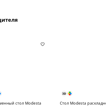
дителя
менный стол Modesta
Стол Modesta раскладн