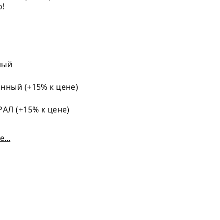
о!
ный
нный (+15% к цене)
РАЛ (+15% к цене)
...