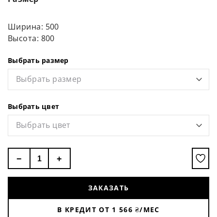
использовать внутри помещений с повышенной
влажностью. Зеркало защищено от случайных
попаданий воды и проникновения пыли.
Ширина: 500
Высота: 800
Выбрать размер
Выбрать размер
Выбрать цвет
Выбрать цвет
−
+
ЗАКАЗАТЬ
В КРЕДИТ ОТ
1 566
₴/МЕС