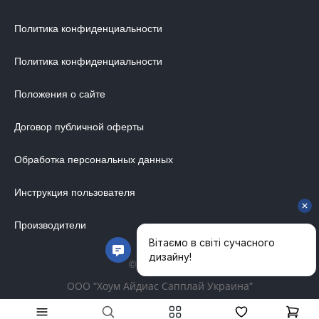
ДИЗАЙНЕРСКИЕ СТОЛЫ
Политика конфиденциальности
ДЕКОР ДЛЯ ДОМА
Политика конфиденциальности
СТУЛЬЯ
МЕБЕЛЬ В ДЕТСКУЮ
Положения о сайте
ВАННАЯ КОМНАТА
Договор публичной оферты
ОСВЕЩЕНИЕ ДЛЯ ИНТЕРЬЕРА
Обработка персональных данных
ОБОИ ДЛЯ СТЕН
СТЕНОВЫЕ ПАНЕЛИ
Инструкция пользователя
КОВРЫ
Производители
МАТРАС
МЕБЕЛЬ ДЛЯ ОФИСА
© 2014-2026
УЛИЧНАЯ МЕБЕЛЬ
ООО "Хоум Айдиас Сапплай Украина"
АКУСТИЧЕСКИЕ ПЕРЕГОРОДКИ