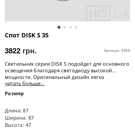
Спот DISK S 35
3822
грн.
Артикул: 3556
Светильник серии DISK S подойдет для основного
освещения благодаря светодиоду высокой
мощности. Оригинальный дизайн легко
читать больше...
интегрируется в современный интерьер.
Ассиметричный поворотный механизм
Размер
позволяет направить световой поток в нужную
сторону или использовать светильник, как
downlight, например над столом. Угол поворота
Длина: 87
180°.
Ширина: 87
Высота: 47
В системах освещения LIGHT HUB вместо