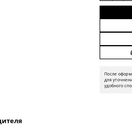
После оформ
для уточнени
удобного сп
дителя