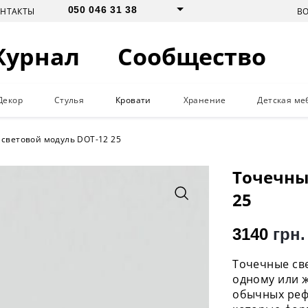
050 046 31 38
В
ОНТАКТЫ
Журнал
Сообщество
Декор
Стулья
Кровати
Хранение
Детская ме
световой модуль DOT-12 25
Точечны
25
3140
грн.
Точечные св
одному или 
обычных реф