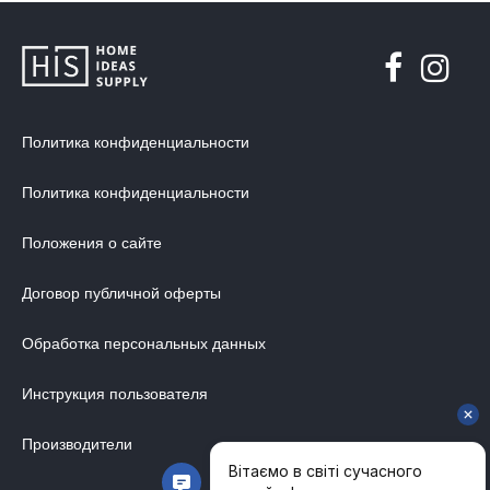
МЯГКАЯ МЕБЕЛЬ
ХРАНЕНИЕ
ДИЗАЙНЕРСКИЕ СТОЛЫ
ДЕКОР ДЛЯ ДОМА
Политика конфиденциальности
СТУЛЬЯ
МЕБЕЛЬ В ДЕТСКУЮ
Политика конфиденциальности
ВАННАЯ КОМНАТА
Положения о сайте
ОСВЕЩЕНИЕ ДЛЯ ИНТЕРЬЕРА
Договор публичной оферты
ОБОИ ДЛЯ СТЕН
СТЕНОВЫЕ ПАНЕЛИ
Обработка персональных данных
КОВРЫ
Инструкция пользователя
МАТРАС
Производители
МЕБЕЛЬ ДЛЯ ОФИСА
УЛИЧНАЯ МЕБЕЛЬ