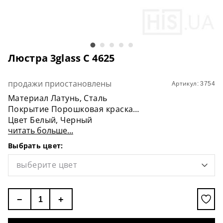
Люстра 3glass С 4625
продажи приостановлены
Артикул: 3754
Материал Латунь, Сталь
Покрытие Порошковая краска
Цвет Белый, Черный
читать больше...
Длина 85 см
Диаметр (фильтры) 13 см
Выбрать цвет:
Высота (фильтры) 66 см
Цоколь E27
выберите цвет
Мощность 3 * 60W
Лампочка В комплект не входит
−
+