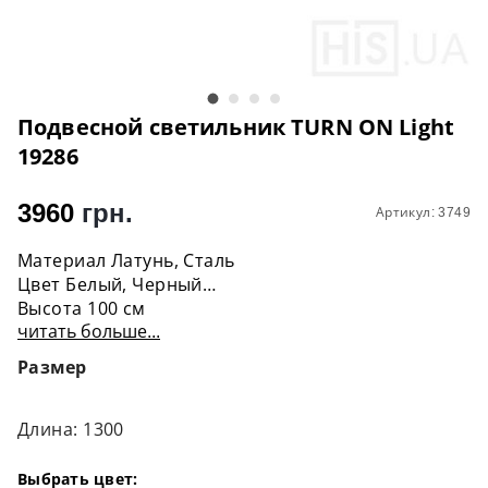
Подвесной светильник ТURN ON Light
19286
3960
грн.
Артикул: 3749
Материал Латунь, Сталь
Цвет Белый, Черный
Высота 100 см
читать больше...
Ширина 130 см
Покрытие Порошковая краска
Размер
Цоколь G 13
Количество ламп 1 шт
Крепления Планка, диаметр - 6 см
Длина: 1300
Лампочка В комплект не входит
Мощность 60W
Выбрать цвет: