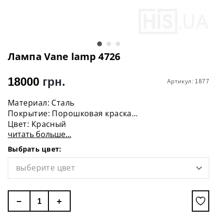
Лампа Vane lamp 4726
18000
грн.
Артикул: 1877
Материал: Сталь
Покрытие: Порошковая краска
Цвет: Красный
читать больше...
Диаметр: 150 см
Высота: 50 см
Выбрать цвет:
Цоколь: 12 * Е27
Мощность: 12 * 60W
выберите цвет
Лампочка: В комплект не входит
−
+