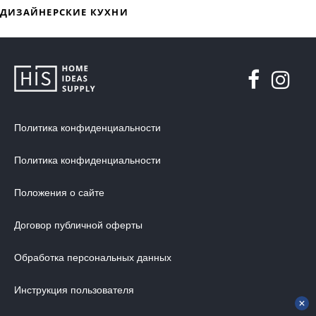
ДИЗАЙНЕРСКАЯ МЕБЕЛЬ
МЯГКАЯ МЕБЕЛЬ
ХРАНЕНИЕ
ДИЗАЙНЕРСКИЕ СТОЛЫ
ДЕКОР ДЛЯ ДОМА
Политика конфиденциальности
СТУЛЬЯ
Политика конфиденциальности
МЕБЕЛЬ В ДЕТСКУЮ
ВАННАЯ КОМНАТА
Положения о сайте
ОСВЕЩЕНИЕ ДЛЯ ИНТЕРЬЕРА
Договор публичной оферты
ОБОИ ДЛЯ СТЕН
Обработка персональных данных
СТЕНОВЫЕ ПАНЕЛИ
КОВРЫ
Инструкция пользователя
МАТРАС