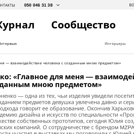
В
ОНТАКТЫ
Журнал
Сообщество
Интервью
Интерьеры
еня — взаимодействие человека с созданным мною предметом»
ко: «Главное для меня — взаимоде
озданным мною предметом»
енко — одна из тех, чьи изделия увидели посетите
озданием предметов девушка увлечена давно и серь
одхода говорит ее образование. Окончив Харьков
адемию дизайна и искусств по специальности «П
жестве собственных прототипов, сегодня Юлия соз
ских компаний. О сотрудничестве с брендом MZPA
сти участия в выставках мы поговорили с Юлией н