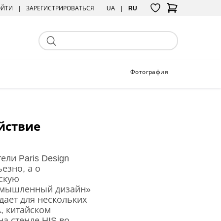
ОЙТИ
ЗАРЕГИСТРИРОВАТЬСЯ
UA
RU
Фотография
йствие
ли Paris Design
езно, а о
скую
ромышленный дизайн»
дает для нескольких
, китайском
а стенде HIS во