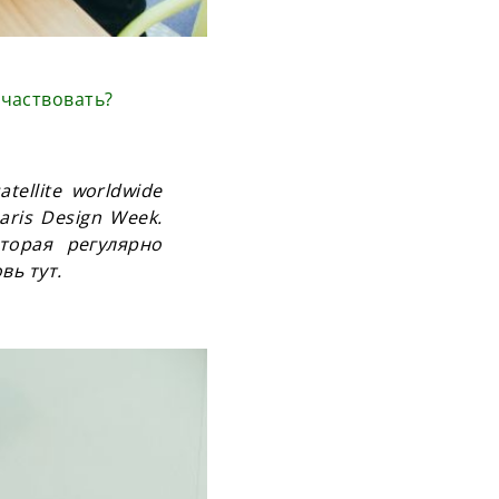
участвовать?
tellite worldwide
aris Design Week.
оторая регулярно
овь тут.