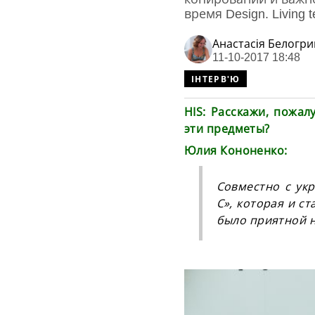
время Design. Living 
Анастасiя Белогр
11-10-2017 18:48
ІНТЕРВ'Ю
HIS: Расскажи, пожал
эти предметы?
Юлия Кононенко:
Совместно с ук
C», которая и с
было приятной н