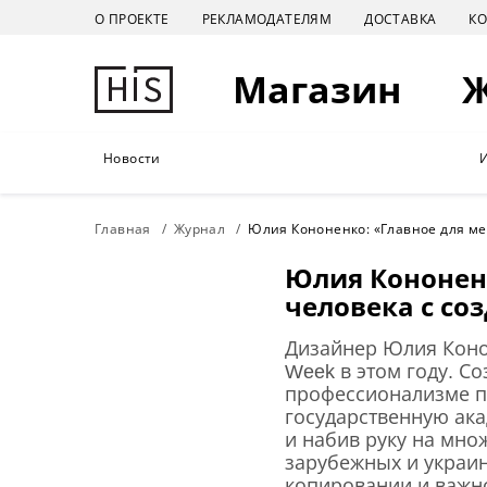
О ПРОЕКТЕ
РЕКЛАМОДАТЕЛЯМ
ДОСТАВКА
К
Магазин
Новости
Главная
Журнал
Юлия Кононенко: «Главное для м
Юлия Кононен
человека с с
Дизайнер Юлия Конон
Week в этом году. С
профессионализме п
государственную ак
и набив руку на мно
зарубежных и украин
копировании и важно