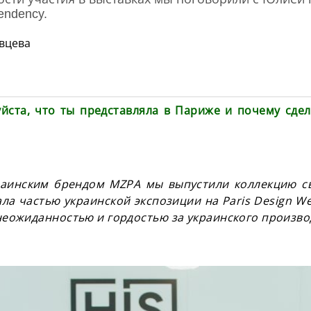
tendency.
ивцева
уйста, что ты представ
ляла
в Париже и почему сдел
раинским брендом MZPA мы выпустили коллекцию с
тала частью украинской экспозиции на Paris Design W
еожиданностью и гордостью за украинского произво