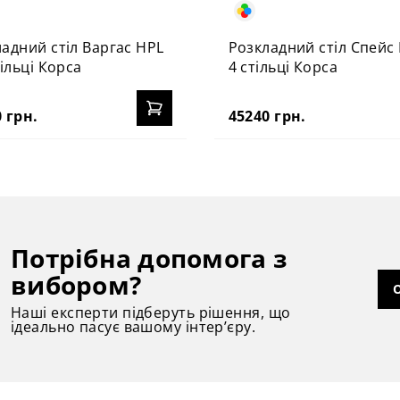
адний стіл Варгас HPL
Розкладний стіл Спейс 
тільці Корса
4 стільці Корса
 грн.
45240 грн.
Потрібна допомога з
вибором?
Наші експерти підберуть рішення, що
ідеально пасує вашому інтер’єру.