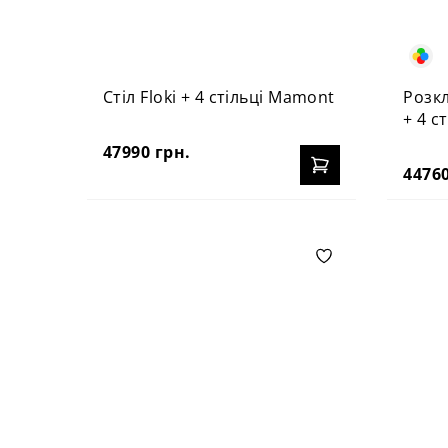
Стіл Floki + 4 стільці Mamont
Розкл
+ 4 с
47990 грн.
44760