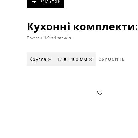
Фільтри
Показані
1-9
із
9
записів.
Кругла
1700+400 мм
СБРОСИТЬ