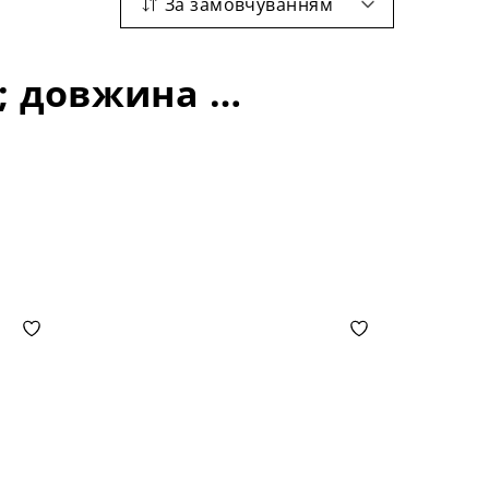
За замовчуванням
Кухонні комплекти: форма стільниці-кругла; довжина стільниці-1700+400 мм;