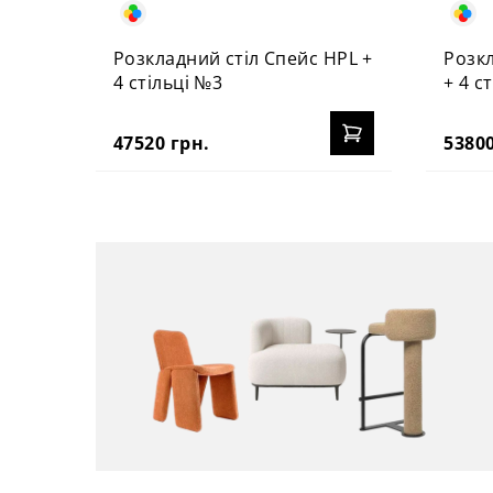
Розкладний стіл Спейс HPL +
Розкл
4 стільці №3
+ 4 с
47520 грн.
53800