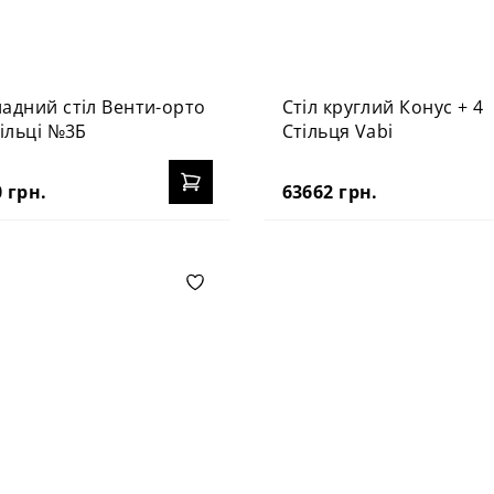
адний стіл Венти-орто
Стіл круглий Конус + 4
тільці №3Б
Стільця Vabi
 грн.
63662 грн.