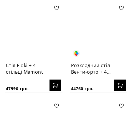
Стіл Floki + 4
Розкладний стіл
стільці Mamont
Венти-орто + 4
стільці №3Б
47990 грн.
44760 грн.