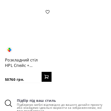
Розкладний стіл
HPL Спейс +
стільця Пломбір
50760 грн.
Підбір під ваш стиль
Підберемо меблі відповідно до вашого дизайн-проєкту
або знайдемо ідеальні варіанти за зображеннями, які
вам подобаються.