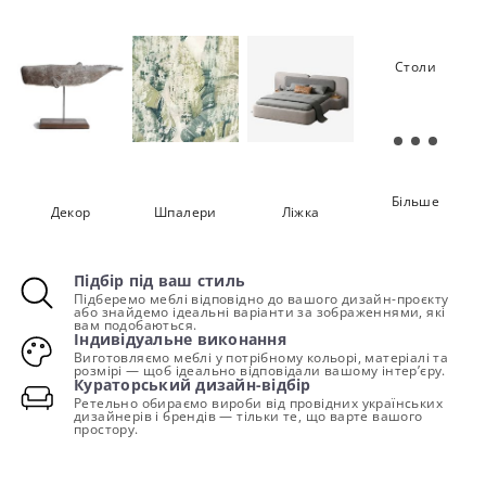
Стільці
Зберігання
Освітлення
Столи
Більше
Декор
Шпалери
Ліжка
Підбір під ваш стиль
Підберемо меблі відповідно до вашого дизайн-проєкту
або знайдемо ідеальні варіанти за зображеннями, які
вам подобаються.
Індивідуальне виконання
Виготовляємо меблі у потрібному кольорі, матеріалі та
розмірі — щоб ідеально відповідали вашому інтер’єру.
Кураторський дизайн-відбір
Ретельно обираємо вироби від провідних українських
дизайнерів і брендів — тільки те, що варте вашого
простору.