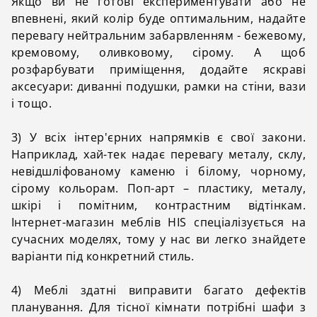
Якщо ви не готові експериментувати або не
впевнені, який колір буде оптимальним, надайте
перевагу нейтральним забарвленням - бежевому,
кремовому, оливковому, сірому. А щоб
розфарбувати приміщення, додайте яскраві
аксесуари: диванні подушки, рамки на стіни, вази
і тощо.
3) У всіх інтер'єрних напрямків є свої закони.
Наприклад, хай-тек надає перевагу металу, склу,
невідшліфованому каменю і білому, чорному,
сірому кольорам. Поп-арт – пластику, металу,
шкірі і помітним, контрастним відтінкам.
Інтернет-магазин меблів HIS спеціалізується на
сучасних моделях, тому у нас ви легко знайдете
варіанти під конкретний стиль.
4) Меблі здатні виправити багато дефектів
планування. Для тісної кімнати потрібні шафи з