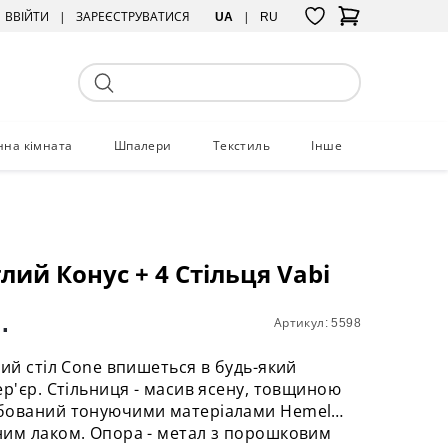
ВВІЙТИ
ЗАРЕЄСТРУВАТИСЯ
UA
RU
нна кімната
Шпалери
Текстиль
Інше
глий Конус + 4 Стільця Vabi
.
Артикул: 5598
лий стіл Cone впишеться в будь-який
ер'єр. Стільниця - масив ясену, товщиною
бований тонуючими матеріалами Hemel
ним лаком. Опора - метал з порошковим