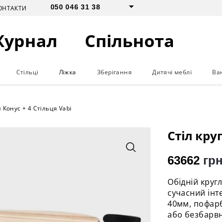
050 046 31 38
ОНТАКТИ
Журнал
Спільнота
Стільці
Ліжка
Зберігання
Дитячі меблі
Ва
 Конус + 4 Стільця Vabi
Стіл кру
63662
грн
Обідній круг
сучасний інт
40мм, пофар
або безбарв