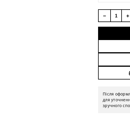
−
+
Після оформ
для уточненн
зручного спо