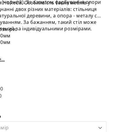
 (чорний). За запитом фарбування опори
я HoReCa. Особливість таких меблів у
нанні двох різних матеріалів: стільниця
атуральної деревини, а опора - металу c
уванням. За бажанням, такий стіл може
лений за індивідуальними розмірами.
озміри:
50мм
50мм
...
00
0
р
змір