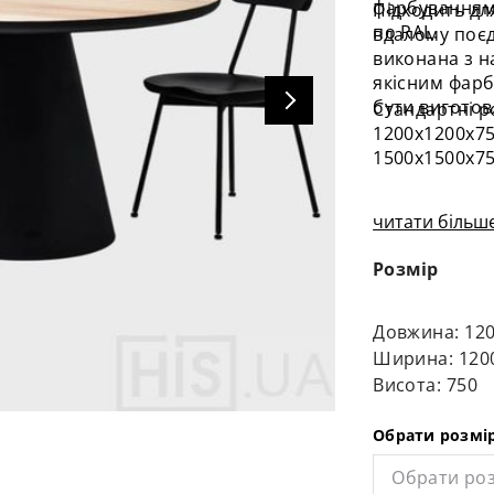
фарбуванням
Підходить дл
по RAL.
вдалому поєд
виконана з н
якісним фарб
бути виготов
Стандартні р
1200х1200х7
1500х1500х7
читати більше
Розмір
Довжина: 12
Ширина: 120
Висота: 750
Обрати розмі
Обрати ро