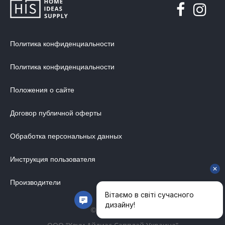
МЯГКАЯ МЕБЕЛЬ
ХРАНЕНИЕ
ДИЗАЙНЕРСКИЕ СТОЛЫ
Политика конфиденциальности
ДЕКОР ДЛЯ ДОМА
Политика конфиденциальности
СТУЛЬЯ
МЕБЕЛЬ В ДЕТСКУЮ
Положения о сайте
ВАННАЯ КОМНАТА
Договор публичной оферты
ОСВЕЩЕНИЕ ДЛЯ ИНТЕРЬЕРА
Обработка персональных данных
ОБОИ ДЛЯ СТЕН
СТЕНОВЫЕ ПАНЕЛИ
Инструкция пользователя
КОВРЫ
Производители
МАТРАС
МЕБЕЛЬ ДЛЯ ОФИСА
© 2014-2026
УЛИЧНАЯ МЕБЕЛЬ