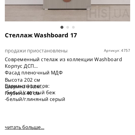
Стеллаж Washboard 17
продажи приостановлены
Артикул: 4757
Современный стелаж из коллекции Washboard
Корпус ДСП
Фасад пленочный МДФ
Высота 202 см
Варианты цветов:
Ширина 90 см
-белый/светлый беж
Глубина 40 см
-белый/глиняный серый
читать больше...