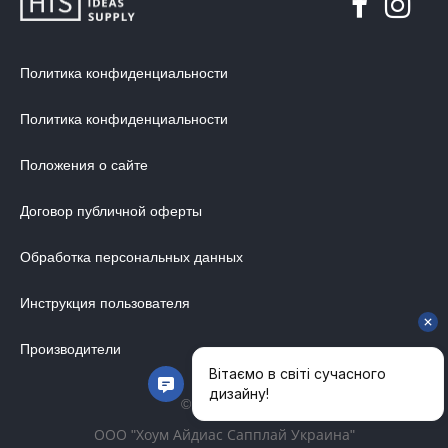
ДИЗАЙНЕРСКИЕ СТОЛЫ
ДЕКОР ДЛЯ ДОМА
Политика конфиденциальности
СТУЛЬЯ
МЕБЕЛЬ В ДЕТСКУЮ
Политика конфиденциальности
ВАННАЯ КОМНАТА
Положения о сайте
ОСВЕЩЕНИЕ ДЛЯ ИНТЕРЬЕРА
Договор публичной оферты
ОБОИ ДЛЯ СТЕН
СТЕНОВЫЕ ПАНЕЛИ
Обработка персональных данных
КОВРЫ
Инструкция пользователя
МАТРАС
МЕБЕЛЬ ДЛЯ ОФИСА
Производители
УЛИЧНАЯ МЕБЕЛЬ
© 2014-2026
АКУСТИЧЕСКИЕ ПЕРЕГОРОДКИ
ООО "Хоум Айдиас Сапплай Украина"
ДИЗАЙНЕРСКИЕ КУХНИ