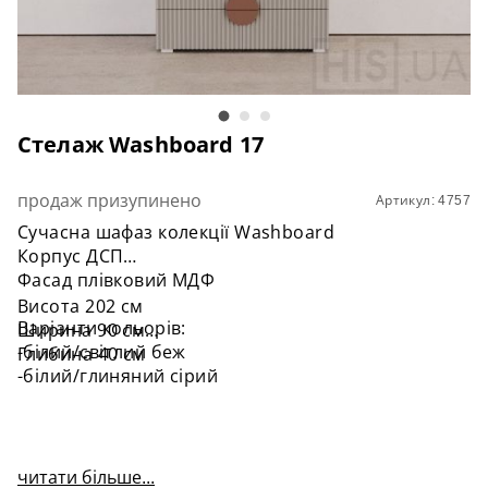
Стелаж Washboard 17
продаж призупинено
Артикул: 4757
Сучасна шафаз колекції Washboard
Корпус ДСП
Фасад плівковий МДФ
Висота 202 см
Варіанти кольорів:
Ширина 90 см
-білий/світлий беж
Глибина 40 см
-білий/глиняний сірий
читати більше...