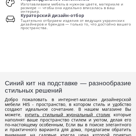
Изготавливаем мебель в нужном цвете, материале и
размере — чтобы она идеально вписалась в ваш
интерьер.
Кураторский дизайн-отбор
Тщательно отбираем изделия от ведущих украинских
дизайнеров и брендов — только то, что достойно вашего
пространства.
Синий кит на подставке — разнообразие
стильных решений
Добро пожаловать в интернет-магазин дизайнерской
мебели HIS - пространство, в котором стиль и удобство
создают идеальное сочетание. В нашем магазине Вы
можете,
купить стильный журнальный столик
которые
наполнят ваше пространство стилем и уютом, делая его
по-настоящему особенным, Если вы в поиске элегантного
и практичного варианта для дома, предлагаем обратить
внимание на
садовые кресла цена
которой приятно