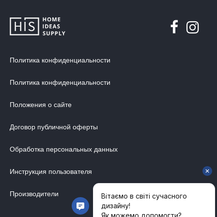
ДИЗАЙНЕРСКАЯ МЕБЕЛЬ
МЯГКАЯ МЕБЕЛЬ
ХРАНЕНИЕ
ДИЗАЙНЕРСКИЕ СТОЛЫ
Политика конфиденциальности
ДЕКОР ДЛЯ ДОМА
Политика конфиденциальности
СТУЛЬЯ
Положения о сайте
МЕБЕЛЬ В ДЕТСКУЮ
ВАННАЯ КОМНАТА
Договор публичной оферты
ОСВЕЩЕНИЕ ДЛЯ ИНТЕРЬЕРА
Обработка персональных данных
ОБОИ ДЛЯ СТЕН
СТЕНОВЫЕ ПАНЕЛИ
Инструкция пользователя
КОВРЫ
Производители
МАТРАС