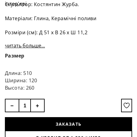
інтер'єрі.
Скульптор: Костянтин Журба.
Матеріали: Глина, Керамічні поливи
Розміри (см): Д 51 х В 26 х Ш 11,2
читать больше...
Размер
Длина: 510
Ширина: 120
Высота: 260
−
+
ЗАКАЗАТЬ