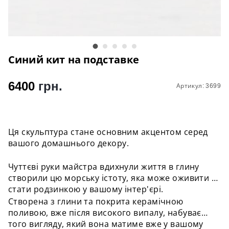
Синий кит на подставке
6400
грн.
Артикул: 3699
Ця скульптура стане основним акцентом серед
вашого домашнього декору.
Чуттєві руки майстра вдихнули життя в глину
створили цю морську істоту, яка може оживити і
стати родзинкою у вашому інтер'єрі.
Створена з глини та покрита керамічною
поливою, вже після високого випалу, набуває
того вигляду, який вона матиме вже у вашому