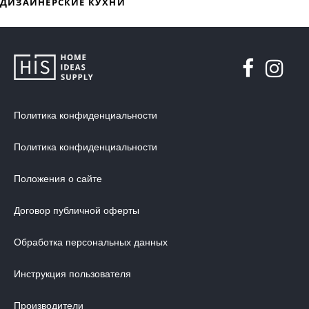
ДИЗАЙНЕРСКАЯ МЕБЕЛЬ
МЯГКАЯ МЕБЕЛЬ
ХРАНЕНИЕ
ДИЗАЙНЕРСКИЕ СТОЛЫ
ДЕКОР ДЛЯ ДОМА
Политика конфиденциальности
СТУЛЬЯ
Политика конфиденциальности
МЕБЕЛЬ В ДЕТСКУЮ
ВАННАЯ КОМНАТА
Положения о сайте
ОСВЕЩЕНИЕ ДЛЯ ИНТЕРЬЕРА
Договор публичной оферты
ОБОИ ДЛЯ СТЕН
СТЕНОВЫЕ ПАНЕЛИ
Обработка персональных данных
КОВРЫ
Инструкция пользователя
МАТРАС
Производители