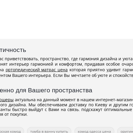
тичность
с приветствовать, пространство, где гармония дизайна и уюта
нят интерьер гармонией и комфортом, придавая особое очар
 на
ортопедический матрас цена
которая приятно удивит гарм
ентом Вашего интерьера. Если Вы мечтаете об уюте и спокойс
нно для Вашего пространства
оршеры
актуальна на данный момент в нашем интернет-магази
ного дизайна. Мы обеспечиваем доставку по Киеву и другим 
танты быстро выйдут с Вами на связь. подскажут оптимальны
я от покупки.
рская комод
тумба в ванну купить
комод одесса цена
ориги