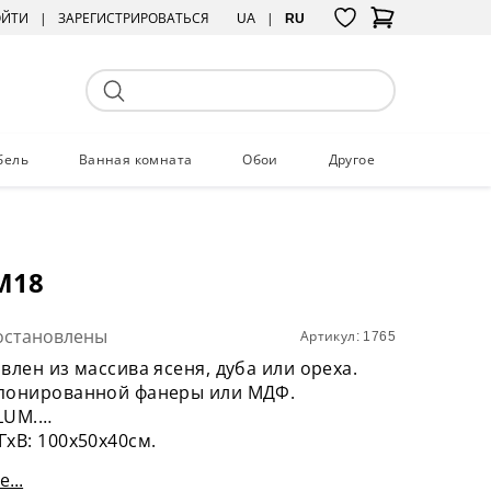
ОЙТИ
ЗАРЕГИСТРИРОВАТЬСЯ
UA
RU
бель
Ванная комната
Обои
Другое
М18
остановлены
Артикул: 1765
влен из массива ясеня, дуба или ореха.
понированной фанеры или МДФ.
LUM.
хВ: 100х50х40см.
...