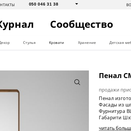
050 046 31 38
В
ОНТАКТЫ
Журнал
Сообщество
Декор
Стулья
Кровати
Хранение
Детская ме
Пенал С
продажи при
Пенал изгото
Фасады из ш
Фурнитура B
Габарити ШхГ
читать больше