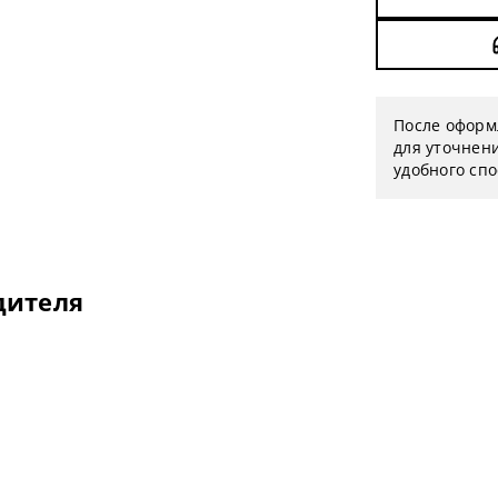
После оформ
для уточнени
удобного сп
дителя