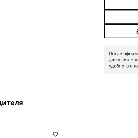
После оформ
для уточнени
удобного сп
дителя