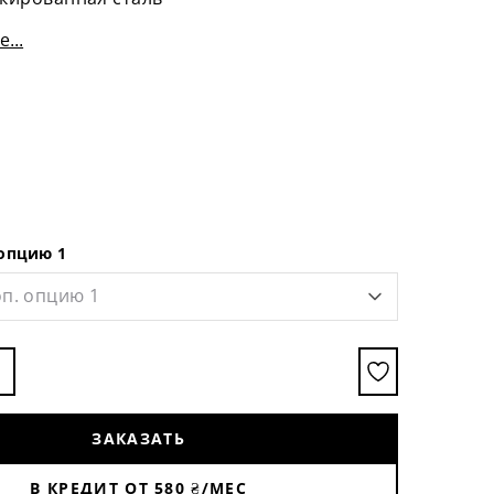
...
 опцию 1
п. опцию 1
ЗАКАЗАТЬ
В КРЕДИТ ОТ
580
₴/МЕС