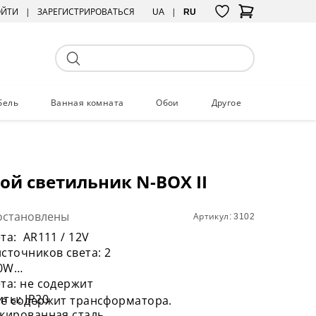
ОЙТИ
ЗАРЕГИСТРИРОВАТЬСЯ
UA
RU
бель
Ванная комната
Обои
Другое
ой светильник N-BOX II
остановлены
Артикул: 3102
та: AR111 / 12V
сточников света: 2
0W
та: не содержит
ты: IP20
не содержит трансформатора.
акированная сталь