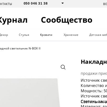
050 046 31 38
В
ОНТАКТЫ
Журнал
Сообщество
Декор
Стулья
Кровати
Хранение
Детская ме
адной светильник N-BOX II
Накладн
продажи при
Источник све
Количество и
Мощность: 5
Источник све
Степень защи
Светильник 
Материал: л