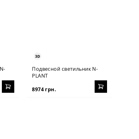
N-
Подвесной светильник N-
Накла
PLANT
TUBE
8974 грн.
4045 