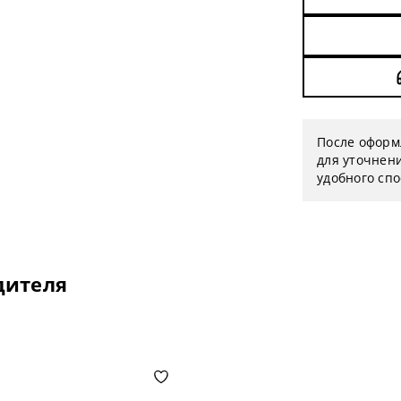
После оформ
для уточнени
удобного сп
дителя