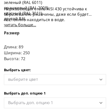
зеленый (RAL 6011)
оранжевый (RAL 2008)
Нержавеющая сталь AISI 430 устойчива к
красный (RAL 3011)
образованию ржавчины, даже если будет
другой RAL
постоянно находиться в воде.
читать больше...
Размер
Длина: 89
Ширина: 250
Высота: 72
Выбрать цвет:
выберите цвет
Выбрать доп. опцию 1
Выбрать доп. опцию 1