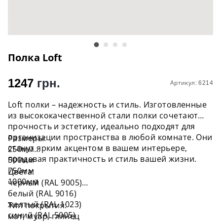
Полка Loft
1247
грн.
Артикул: 6214
Loft полки – надежность и стиль. Изготовленные
из высококачественной стали полки сочетают
прочность и эстетику, идеально подходят для
организации пространства в любой комнате. Они
Размеры:
станут ярким акцентом в вашем интерьере,
250мм
придавая практичность и стиль вашей жизни.
500мм
750мм
Цвета:
1000мм
черный (RAL 9005)
белый (RAL 9016)
желтый (RAL 1023)
Тип покрытия:
синий (RAL 5005)
мат, муар, глянец