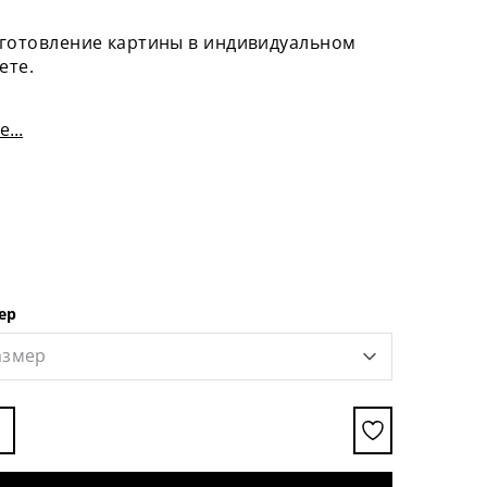
готовление картины в индивидуальном
ете.
...
ер
азмер