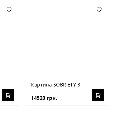
Картина SOBRIETY 3
Карти
14520 грн.
14960