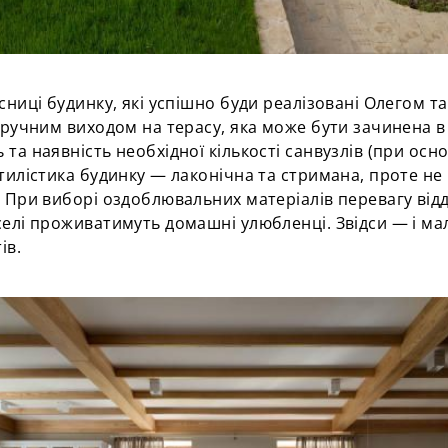
сниці будинку, які успішно буди реалізовані Олегом 
ручним виходом на терасу, яка може бути зачинена в
та наявність необхідної кількості санвузлів (при осн
тилістика
будинку — лаконічна та стримана, проте не
. При виборі оздоблювальних матеріалів перевагу від
елі проживатимуть домашні улюбленці. Звідси — і мал
ів.