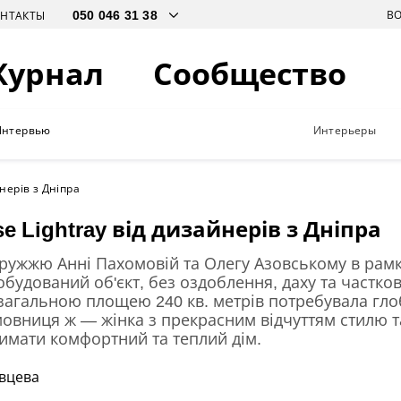
В
ОНТАКТЫ
Журнал
Сообщество
Интервью
Интерьеры
нерів з Дніпра
 Lightray від дизайнерів з Дніпра
ужжю Анні Пахомовій та Олегу Азовському в рам
обудований об'єкт, без оздоблення, даху та частко
загальною площею 240 кв. метрів потребувала гло
овниця ж — жінка з прекрасним відчуттям стилю т
римати комфортний та теплий дім.
ивцева