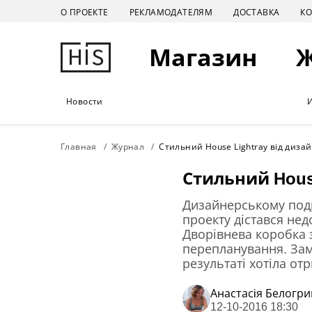
О ПРОЕКТЕ
РЕКЛАМОДАТЕЛЯМ
ДОСТАВКА
К
Магазин
Новости
Главная
Журнал
Стильний House Lightray від дизай
Стильний House
Дизайнерському подр
проекту дістався нед
Дворівнева коробка 
перепланування. Зам
результаті хотіла от
Анастасiя Белогр
12-10-2016 18:30