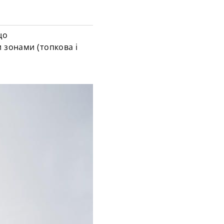
що
и зонами (топкова і