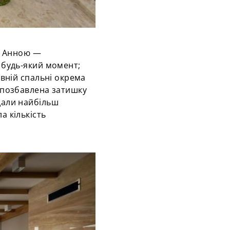
та Анною —
 будь-який момент;
овній спальні окрема
 позбавлена затишку
дали найбільш
а кількість