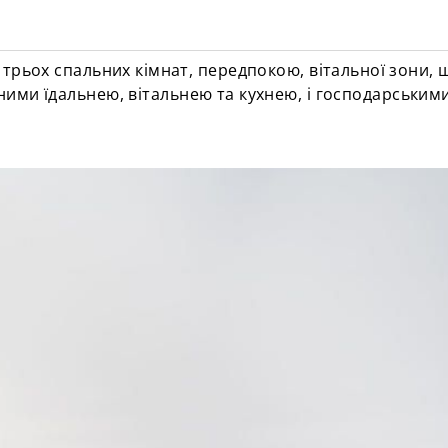
 трьох спальних кімнат,
передпокою, вітальної зони, 
аними
їдальнею
, вітальнею та кухнею, і господарським