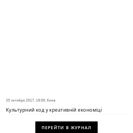
25 октября 2017, 19:00,
Киев
СОБЫТИЕ
Культурний код у креативній економіці
ПЕРЕЙТИ В ЖУРНАЛ