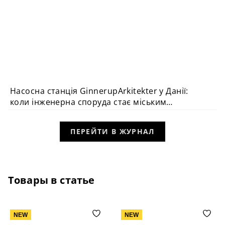
Насосна станція GinnerupArkitekter у Данії:
АРХІТЕКТУРА
коли інженерна споруда стає міським
орієнтиром
ПЕРЕЙТИ В ЖУРНАЛ
Товары в статье
NEW
NEW