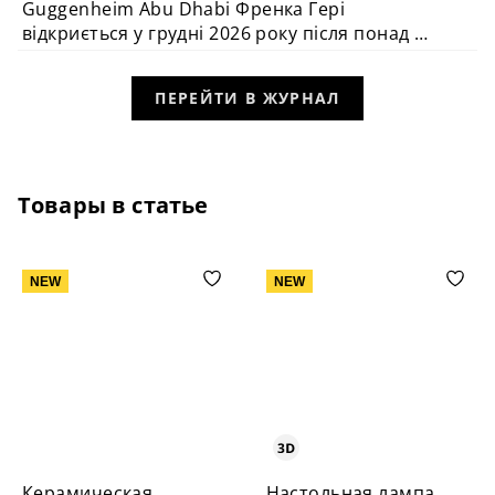
Guggenheim Abu Dhabi Френка Гері
АРХІТЕКТУРА
відкриється у грудні 2026 року після понад 20
років очікування
ПЕРЕЙТИ В ЖУРНАЛ
Товары в статье
NEW
NEW
Керамическая
Настольная лампа