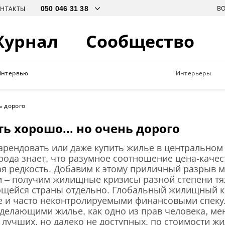
В
ОНТАКТЫ
Журнал
Сообщество
Интервью
Интерьеры
ь дорого
ь хорошо... но очень дорого
 арендовать или даже купить жилье в центральном
рода знает, что разумное соотношение цена-каче
я редкость. Добавим к этому приличный разрыв 
 – получим жилищные кризисы разной степени тя
ющейся страны отдельно. Глобальный жилищный кр
е и часто неконтролируемыми финансовыми спеку
делающими жилье, как одно из прав человека, ме
лучших, но далеко не доступных, по стоимости жи