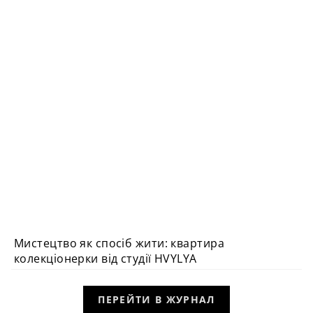
Мистецтво як спосіб жити: квартира
ВИБІР РЕДАКЦІЇ
колекціонерки від студії HVYLYA
ПЕРЕЙТИ В ЖУРНАЛ