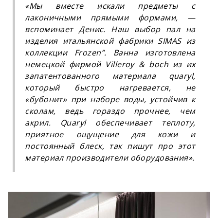
«Мы вместе искали предметы с
лаконичными прямыми формами, —
вспоминает Денис. Наш выбор пал на
изделия итальянской фабрики SIMAS из
коллекции
Frozen
”. Ванна изготовлена
немецкой фирмой V
illeroy & boch
из их
запатентованного материала
quaryl
,
который быстро нагревается, не
«
бубонит
» при наборе воды, устойчив к
сколам, ведь гораздо прочнее, чем
акрил.
Quaryl
обеспечивает теплоту,
приятное ощущение для кожи и
постоянный блеск, так пишут про этот
материал производители оборудования».