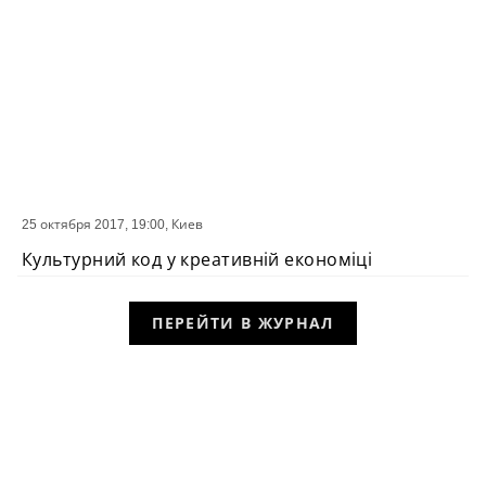
25 октября 2017, 19:00,
Киев
СОБЫТИЕ
Культурний код у креативній економіці
ПЕРЕЙТИ В ЖУРНАЛ