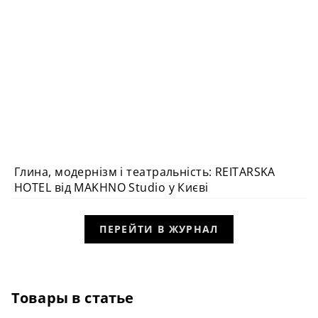
Глина, модернізм і театральність: REITARSKA
ДИЗАЙН У ПОДОРОЖАХ
HOTEL від MAKHNO Studio у Києві
ПЕРЕЙТИ В ЖУРНАЛ
Товары в статье