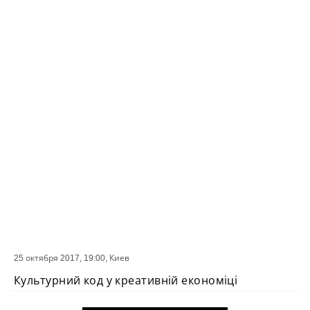
25 октября 2017, 19:00,
Киев
СОБЫТИЕ
Культурний код у креативній економіці