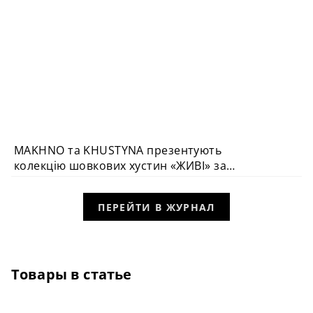
MAKHNO та KHUSTYNA презентують
колекцію шовкових хустин «ЖИВІ» за
архівними ескізами Сергія Махна
ПЕРЕЙТИ В ЖУРНАЛ
Товары в статье