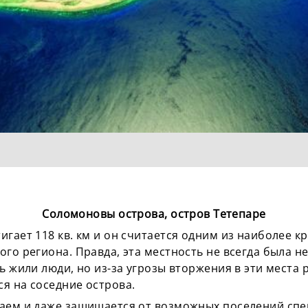
Соломоновы острова, остров Тетепаре
игает 118 кв. км и он считается одним из наиболее 
ого региона. Правда, эта местность не всегда была н
ь жили люди, но из-за угрозы вторжения в эти места
я на соседние острова.
таем и даже защищается от возможных поселений сп