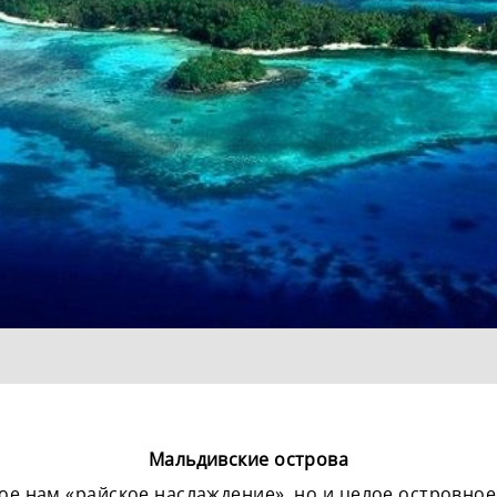
Мальдивские острова
ое нам «райское наслаждение», но и целое островное