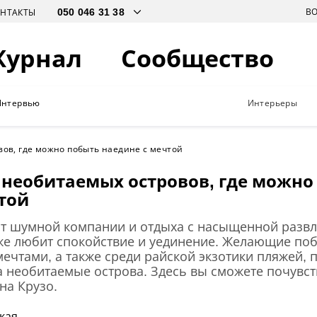
В
ОНТАКТЫ
Журнал
Сообщество
Интервью
Интерьеры
ов, где можно побыть наедине с мечтой
необитаемых островов, где можно
той
а от шумной компании и отдыха с насыщенной разв
же любит спокойствие и уединение. Желающие поб
ечтами, а также среди райской экзотики пляжей, 
 необитаемые острова. Здесь вы сможете почувст
на Крузо.
кая