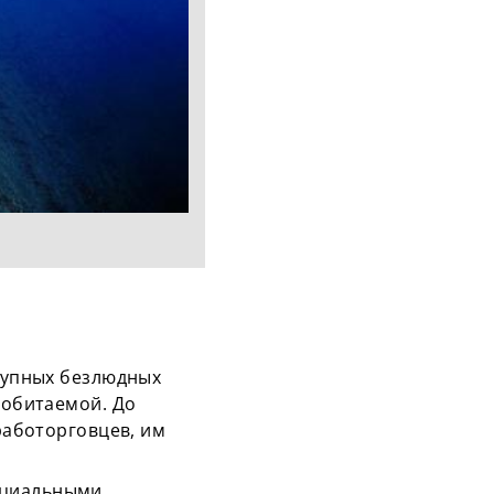
крупных безлюдных
еобитаемой. До
 работорговцев, им
ециальными