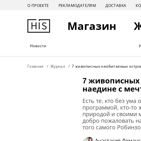
О ПРОЕКТЕ
РЕКЛАМОДАТЕЛЯМ
ДОСТАВКА
К
Магазин
Новости
Главная
Журнал
7 живописных необитаемых остров
7 живописных 
наедине с меч
Есть те, кто без ум
программой, кто-то 
природой и своими м
добро пожаловать на
того самого Робинзо
Анастасия Доманс