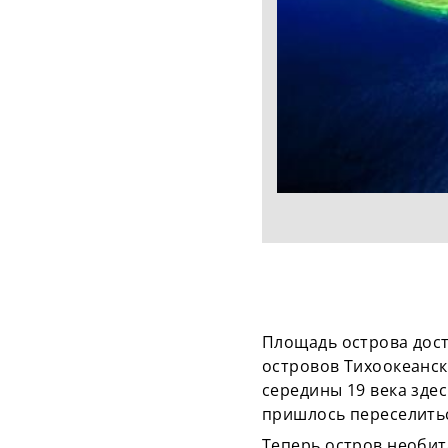
Площадь острова дост
островов Тихоокеанск
середины 19 века здес
пришлось переселитьс
Теперь остров необи