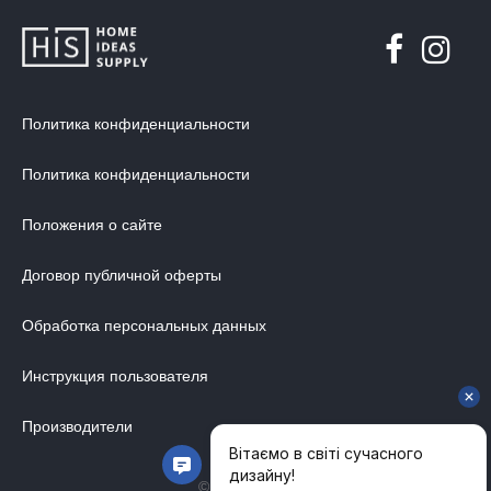
ХРАНЕНИЕ
ДИЗАЙНЕРСКИЕ СТОЛЫ
ДЕКОР ДЛЯ ДОМА
Политика конфиденциальности
СТУЛЬЯ
МЕБЕЛЬ В ДЕТСКУЮ
Политика конфиденциальности
ВАННАЯ КОМНАТА
Положения о сайте
ОСВЕЩЕНИЕ ДЛЯ ИНТЕРЬЕРА
Договор публичной оферты
ОБОИ ДЛЯ СТЕН
СТЕНОВЫЕ ПАНЕЛИ
Обработка персональных данных
КОВРЫ
Инструкция пользователя
МАТРАС
Производители
МЕБЕЛЬ ДЛЯ ОФИСА
УЛИЧНАЯ МЕБЕЛЬ
© 2014-2026