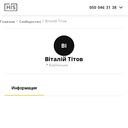
050 046 31 38
/
/
Віталій Тітов
Главная
Сообщество
ВІ
Віталій Тітов
📍 Кам'янське
Информация