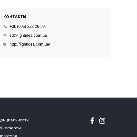
КОНТАКТЫ
+38 (096)-222-26-39
📞
sd@lightidea.com.ua
✉
http://lightidea.com.ua/
🌐
денциальности
ой оферты
зователя