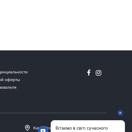
денциальности
ой оферты
зователя
Киев, Столичное шоссе 101, Домосфера