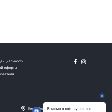
денциальности
ой оферты
зователя
Киев, Столичное шоссе 101, Домосфера