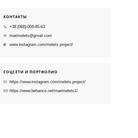
КОНТАКТЫ
+38 (068)-008-85-63
📞
marimelets@gmail.com
✉
www.instagram.com/melets.project/
🌐
СОЦСЕТИ И ПОРТФОЛИО
https://www.instagram.com/melets.project/
IG
https://www.behance.net/marimelets1/
BE