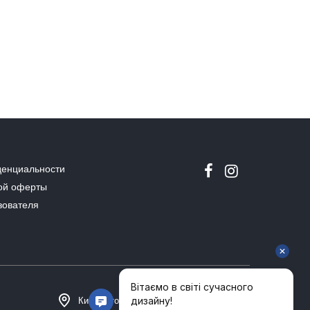
денциальности
ой оферты
зователя
Киев, Столичное шоссе 101, Домосфера